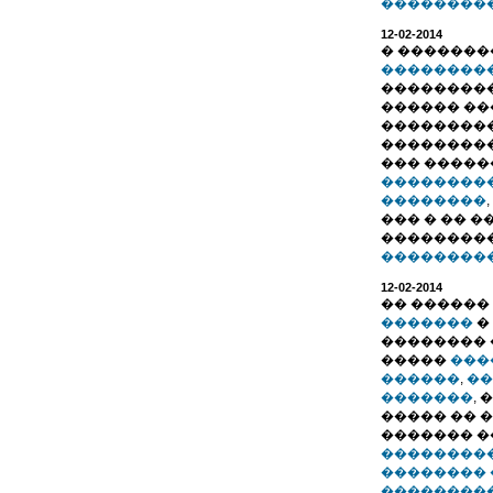
���������.
12-02-2014
� �������
��������
���������
������ ��
��������
���������
��� ����
��������
��������
��� � �� 
���������
���������.
12-02-2014
�� ������
�������
�
�������� 
�����
���
������
,
��
�������
,
����� �� 
������� 
��������
��������
���������