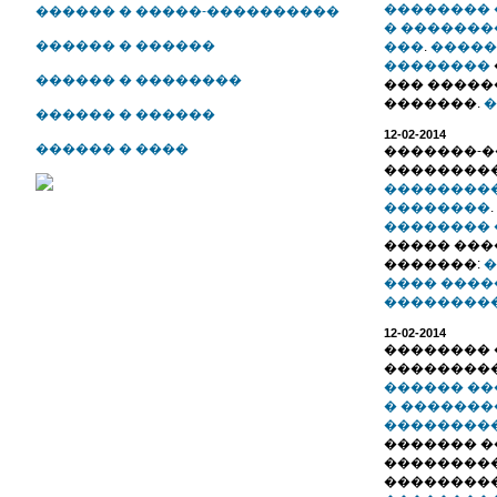
��������
������ � �����-����������
� �������
������ � ������
���
.
�����
��������
������ � ��������
��� �����
�������.
�
������ � ������
12-02-2014
������ � ����
�������-�
��������
���������
��������
.
�������� 
����� ���
�������:
�
���� ����
���������.
12-02-2014
�������� 
��������
������ �
� �������
��������
������� �
���������
���������