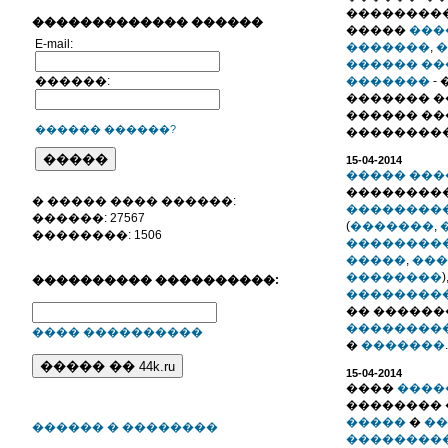
���������
������������� ������
�����
���
E-mail:
�������
,
�
������ ��
������:
�������
-
������� �
������ �
������ ������?
��������
15-04-2014
����� ���
���������
� ����� ���� ������:
��������
������: 27567
(
�������
,
��������: 1506
��������
�����
,
���
��������
���������� ����������:
��������
�� ������
��������
���� ����������
�
�������
.
15-04-2014
����
����
�������� 
�����
�
��
������ � ��������
��������