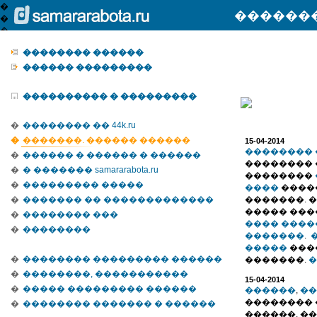
�������
�������� ������
������ ���������
���������� � ���������
�
�������� �� 44k.ru
�
�������. ������ ������
15-04-2014
�������� 
�
������ � ������ � ������
��������
�
� ������� samararabota.ru
��������
�
��������� �����
����
����
�
������� �� �������������
�������. 
����� ��
�
�������� ���
���� ����
�
��������
�������
.
�
�����
���
�
�������� ��������� ������
�������.
�
�
��������, �����������
15-04-2014
�
����� ��������� ������
������
,
��
�������� 
�
�������� ������� � ������
������. �