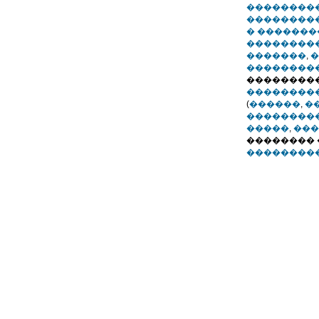
���������
��������
� �������
��������
�������
,
�
��������
���������
��������
(
������
,
�
��������
�����
,
���
�������� 
���������.