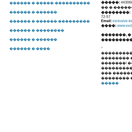
�����:
44306
������ � �����-����������
��.�.�������
������ � ������
��������:
72-57
Email:
exclusive-
������ � ������ ���������
����:
www.excl
������ � ��������
�������, �
������ � ������
���������
^
������ � ����
���������
�������� 
�������! 
���������
��� �����
�������� 
�����