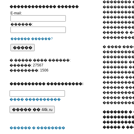
�������� 
������������� ������
���������
���������
E-mail:
���������
���������
������:
���������
������ � 
���������
������ ������?
� ���� ���
���������
���������
� ����� ���� ������:
������� ��
������: 27567
������� �
��������: 1506
����������
������ ��
���������
���������� ����������:
������ ��
���������
����� ���
���� ����������
���������
������� � 
���������
���������
����� � ��
������ � ��������