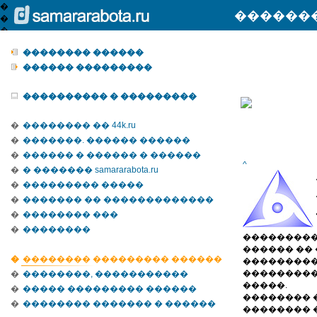
������
�������� ������
������ ���������
���������� � ���������
�
�������� �� 44k.ru
�
�������. ������ ������
�
������ � ������ � ������
^
�
� ������� samararabota.ru
�
��������� �����
�
������� �� �������������
�
�������� ���
�
��������
���������
�
������ ��
�
�������� ��������� ������
���������
���������
�
��������, �����������
�����.
�
����� ��������� ������
�������� 
�
�������� ������� � ������
�������� � 