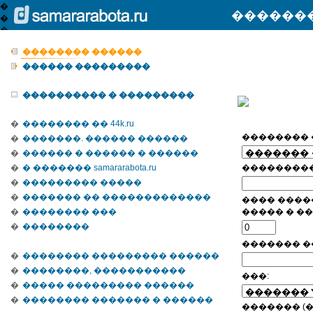
������
�������� ������
������ ���������
���������� � ���������
�
�������� �� 44k.ru
�������� 
�
�������. ������ ������
�
������ � ������ � ������
�
� ������� samararabota.ru
���������
�
��������� �����
�
������� �� �������������
���� ����
�
�������� ���
����� � ��
�
��������
�
������� �
�
�������� ��������� ������
�
��������, �����������
���:
�
����� ��������� ������
�
�������� ������� � ������
������� (