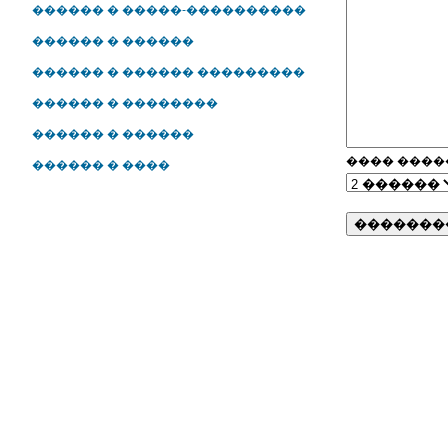
������ � �����-����������
������ � ������
������ � ������ ���������
������ � ��������
������ � ������
���� ����
������ � ����