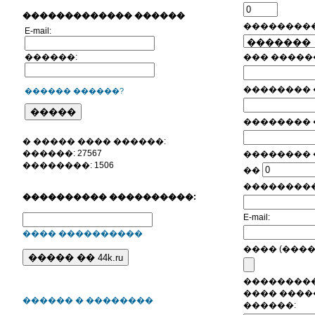
������������� ������
���������
E-mail:
������:
��� �����
�������� 
������ ������?
�������� 
� ����� ���� ������:
������: 27567
�������� �
��������: 1506
��
���������
���������� ����������:
E-mail:
���� ����������
���� (����
���������
���� �����
������ � ��������
������: