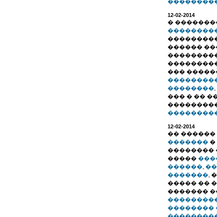
���������.
12-02-2014
� �������
��������
���������
������ ��
��������
���������
��� ����
��������
��������
��� � �� 
���������
���������.
12-02-2014
�� ������
�������
�
�������� 
�����
���
������
,
��
�������
,
����� �� 
������� 
��������
��������
���������