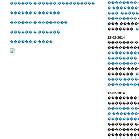
��������
������ � �����-����������
� �������
������ � ������
���
.
�����
��������
������ � ��������
��� �����
�������.
�
������ � ������
12-02-2014
������ � ����
�������-�
��������
���������
��������
.
�������� 
����� ���
�������:
�
���� ����
���������.
12-02-2014
�������� 
��������
������ �
� �������
��������
������� �
���������
���������