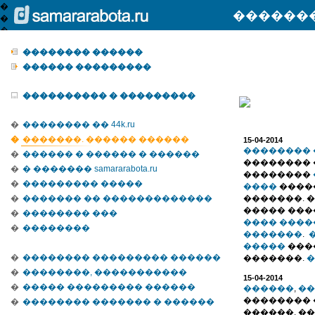
�������
�������� ������
������ ���������
���������� � ���������
�
�������� �� 44k.ru
�
�������. ������ ������
15-04-2014
�������� 
�
������ � ������ � ������
��������
�
� ������� samararabota.ru
��������
�
��������� �����
����
����
�
������� �� �������������
�������. 
����� ��
�
�������� ���
���� ����
�
��������
�������
.
�
�����
���
�
�������� ��������� ������
�������.
�
�
��������, �����������
15-04-2014
�
����� ��������� ������
������
,
��
�������� 
�
�������� ������� � ������
������. �