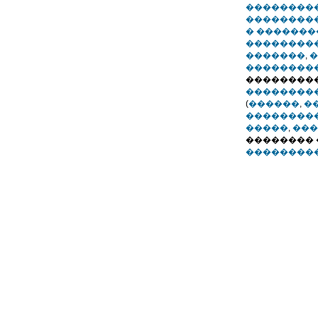
���������
��������
� �������
��������
�������
,
�
��������
���������
��������
(
������
,
�
��������
�����
,
���
�������� 
���������.