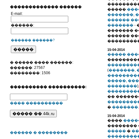
���������
������������� ������
�����
���
E-mail:
�������
,
�
������ ��
������:
�������
-
������� �
������ �
������ ������?
��������
15-04-2014
����� ���
���������
� ����� ���� ������:
��������
������: 27567
(
�������
,
��������: 1506
��������
�����
,
���
��������
���������� ����������:
��������
�� ������
��������
���� ����������
�
�������
.
15-04-2014
����
����
�������� 
�����
�
��
������ � ��������
��������